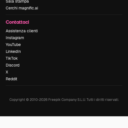
Sala stampa
Cerchi magnific.ai
Contattaci
Assistenza clienti
Instagram
YouTube
LinkedIn
TikTok
Discord
X
Reddit
Copyright © 2010-
2026
Freepik Company S.L.U.
Tutti i diritti riservati
.