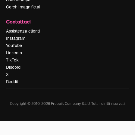
Cerchi magnific.ai
Contattaci
Assistenza clienti
Instagram
YouTube
LinkedIn
TikTok
Discord
X
Reddit
Copyright © 2010-
2026
Freepik Company S.L.U.
Tutti i diritti riservati
.