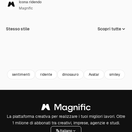
Icona ridendo
Magnific
Stesso stile
Scopri tutte
sentimenti
ridente
dinosauro
Avatar
smiley
e
La piattaforma creativa per realizzare i tuoi migliori lavori. Oltre
1 milione di abbonati tra creativi, imprese, agenzie e studi.
Italiano