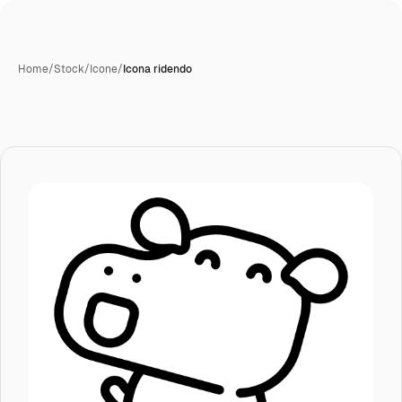
Home
/
Stock
/
Icone
/
Icona ridendo