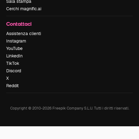
Sala stampa
Cerchi magnific.ai
Contattaci
Assistenza clienti
Instagram
YouTube
LinkedIn
TikTok
Discord
X
Reddit
Copyright © 2010-
2026
Freepik Company S.L.U.
Tutti i diritti riservati
.