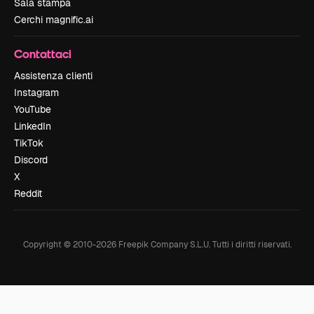
Sala stampa
Cerchi magnific.ai
Contattaci
Assistenza clienti
Instagram
YouTube
LinkedIn
TikTok
Discord
X
Reddit
Copyright © 2010-
2026
Freepik Company S.L.U.
Tutti i diritti riservati
.