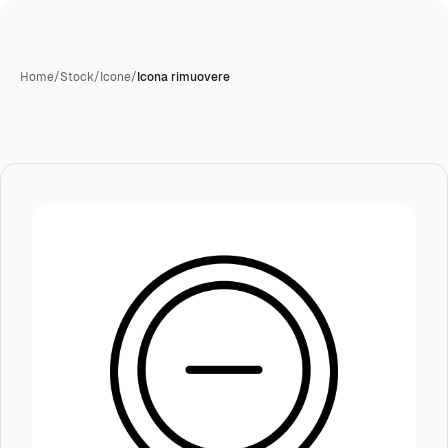
Home
/
Stock
/
Icone
/
Icona rimuovere