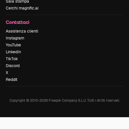
Sala stampa
Cerchi magnific.ai
Contattaci
Assistenza clienti
Instagram
YouTube
LinkedIn
TikTok
Discord
X
Reddit
Copyright © 2010-
2026
Freepik Company S.L.U.
Tutti i diritti riservati
.