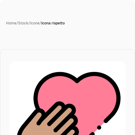
Home
/
Stock
/
Icone
/
Icona rispetto