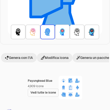
Genera con l'IA
Modifica icona
Genera un pacchet
Payungkead Blue
4,909
Icone
Vedi tutte le icone