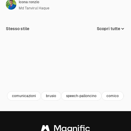
Icona ronzio
Md Tanvirul Haque
Stesso stile
Scopri tutte
comunicazioni
brusio
speech-palloncino
comico
f