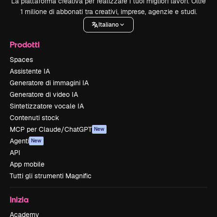
La piattaforma creativa per realizzare i tuoi migliori lavori. Oltre
1 milione di abbonati tra creativi, imprese, agenzie e studi.
Italiano
Prodotti
Spaces
Assistente IA
Generatore di immagini IA
Generatore di video IA
Sintetizzatore vocale IA
Contenuti stock
MCP per Claude/ChatGPT
New
Agenti
New
API
App mobile
Tutti gli strumenti Magnific
Inizia
Academy