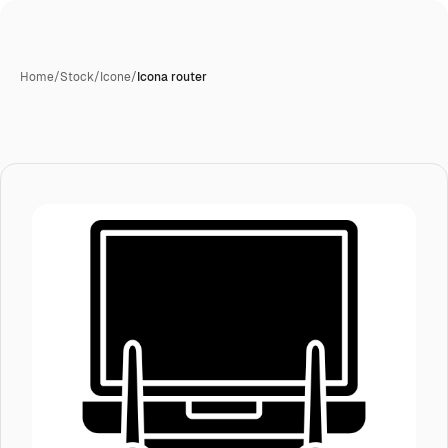
Home
/
Stock
/
Icone
/
Icona router