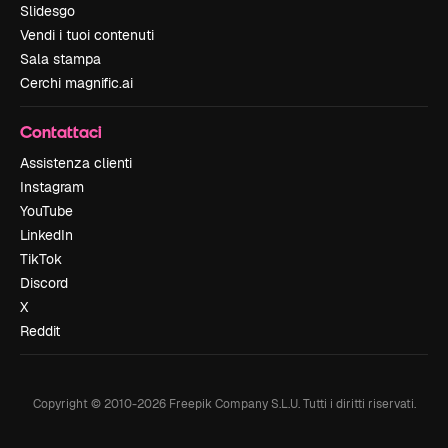
Slidesgo
Vendi i tuoi contenuti
Sala stampa
Cerchi magnific.ai
Contattaci
Assistenza clienti
Instagram
YouTube
LinkedIn
TikTok
Discord
X
Reddit
Copyright © 2010-
2026
Freepik Company S.L.U.
Tutti i diritti riservati
.