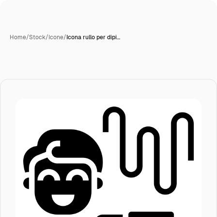
Home
/
Stock
/
Icone
/
Icona rullo per dipi…