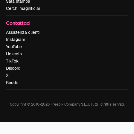
Sala stampa
Cerchi magnific.ai
Contattaci
Assistenza clienti
Instagram
YouTube
LinkedIn
TikTok
Discord
X
Reddit
Copyright © 2010-
2026
Freepik Company S.L.U.
Tutti i diritti riservati
.