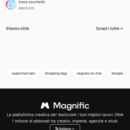
Icona sacchetto
lakonicon
Stesso stile
Scopri tutte
supermercato
shopping bag
negozio on-line
shopping o
La piattaforma creativa per realizzare i tuoi migliori lavori. Oltre
1 milione di abbonati tra creativi, imprese, agenzie e studi.
Italiano