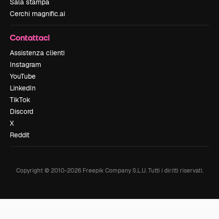
Sala stampa
Cerchi magnific.ai
Contattaci
Assistenza clienti
Instagram
YouTube
LinkedIn
TikTok
Discord
X
Reddit
Copyright © 2010-
2026
Freepik Company S.L.U.
Tutti i diritti riservati
.