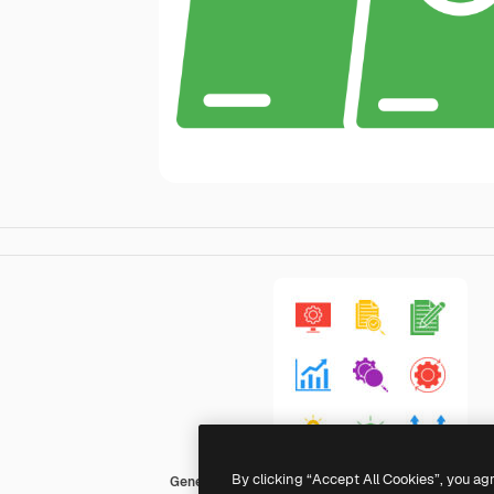
By clicking “Accept All Cookies”, you ag
Generic color fill