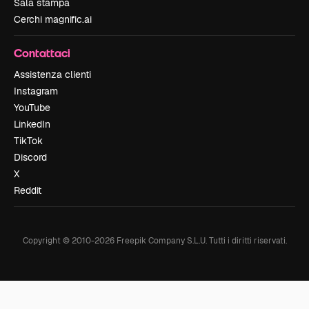
Sala stampa
Cerchi magnific.ai
Contattaci
Assistenza clienti
Instagram
YouTube
LinkedIn
TikTok
Discord
X
Reddit
Copyright © 2010-
2026
Freepik Company S.L.U.
Tutti i diritti riservati
.