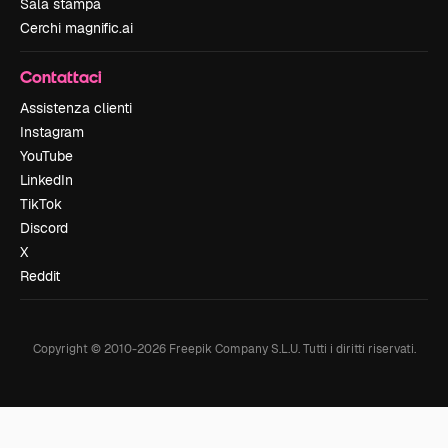
Sala stampa
Cerchi magnific.ai
Contattaci
Assistenza clienti
Instagram
YouTube
LinkedIn
TikTok
Discord
X
Reddit
Copyright © 2010-
2026
Freepik Company S.L.U.
Tutti i diritti riservati
.