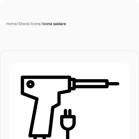
Home
/
Stock
/
Icone
/
Icona saldare