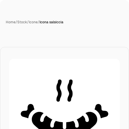
Home
/
Stock
/
Icone
/
Icona salsiccia