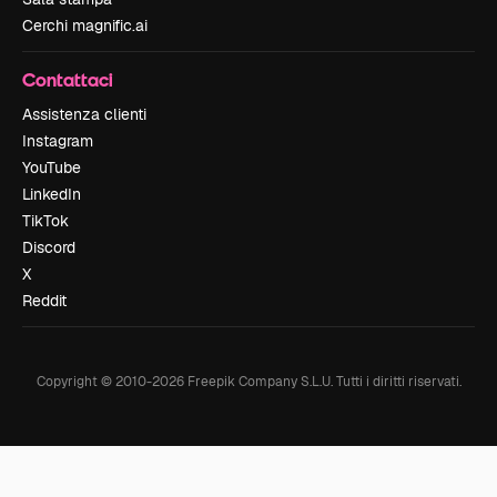
Cerchi magnific.ai
Contattaci
Assistenza clienti
Instagram
YouTube
LinkedIn
TikTok
Discord
X
Reddit
Copyright © 2010-
2026
Freepik Company S.L.U.
Tutti i diritti riservati
.