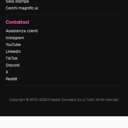
Sala stampa
Cerchi magnific.ai
Contattaci
Assistenza clienti
Instagram
YouTube
LinkedIn
TikTok
Discord
X
Reddit
Copyright © 2010-
2026
Freepik Company S.L.U.
Tutti i diritti riservati
.