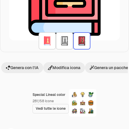
Genera con l'IA
Modifica icona
Genera un pacchet
Special Lineal color
281,158
Icone
Vedi tutte le icone