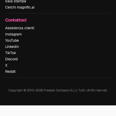
Sala stampa
Cerchi magnific.ai
Contattaci
Assistenza clienti
Instagram
YouTube
LinkedIn
TikTok
Discord
X
Reddit
Copyright © 2010-
2026
Freepik Company S.L.U.
Tutti i diritti riservati
.