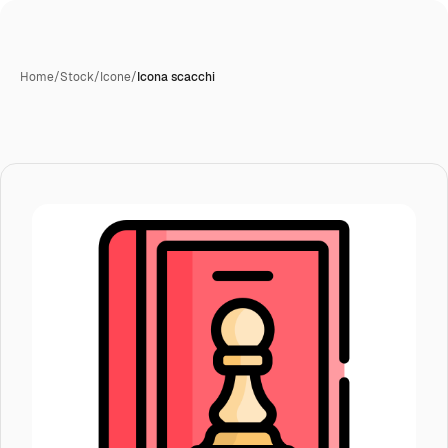
Home
/
Stock
/
Icone
/
Icona scacchi