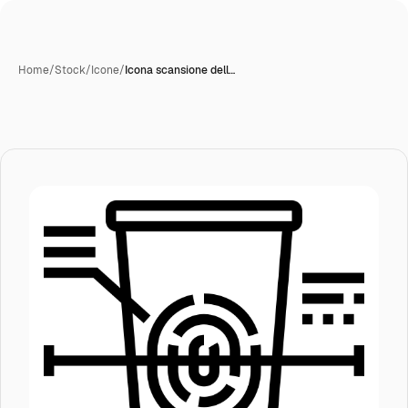
Home
/
Stock
/
Icone
/
Icona scansione dell…