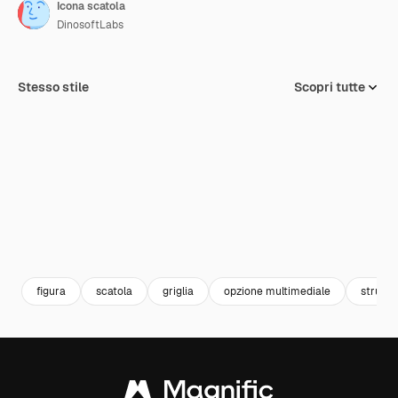
Icona scatola
DinosoftLabs
Stesso stile
Scopri tutte
figura
scatola
griglia
opzione multimediale
strumen