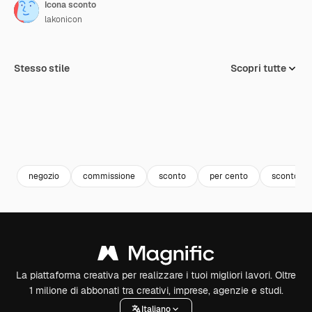
Icona sconto
lakonicon
Stesso stile
Scopri tutte
negozio
commissione
sconto
per cento
sconto in 
La piattaforma creativa per realizzare i tuoi migliori lavori. Oltre
1 milione di abbonati tra creativi, imprese, agenzie e studi.
Italiano