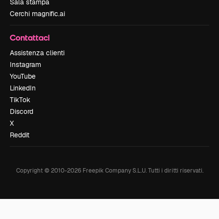
Sala stampa
Cerchi magnific.ai
Contattaci
Assistenza clienti
Instagram
YouTube
LinkedIn
TikTok
Discord
X
Reddit
Copyright © 2010-
2026
Freepik Company S.L.U.
Tutti i diritti riservati
.