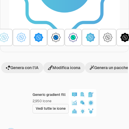
Genera con l'IA
Modifica icona
Genera un pacchet
Generic gradient fill
2,950
Icone
Vedi tutte le icone