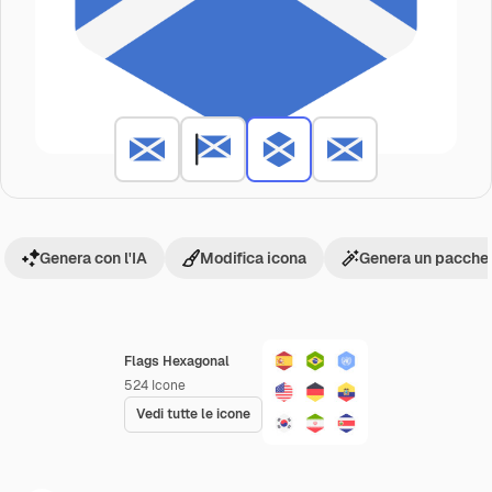
Genera con l'IA
Modifica icona
Genera un pacchet
Flags Hexagonal
524
Icone
Vedi tutte le icone