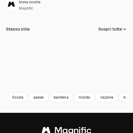
Icona scozia
Magnific
Stesso stile
Scopri tutte
Scozia
paese
bandiera
mondo
nazione
bandi