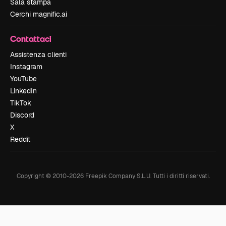
Sala stampa
Cerchi magnific.ai
Contattaci
Assistenza clienti
Instagram
YouTube
LinkedIn
TikTok
Discord
X
Reddit
Copyright © 2010-
2026
Freepik Company S.L.U.
Tutti i diritti riservati
.