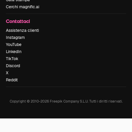
Cerchi magnific.ai
Contattaci
Assistenza clienti
Instagram
YouTube
LinkedIn
TikTok
Discord
X
Reddit
Copyright © 2010-
2026
Freepik Company S.L.U.
Tutti i diritti riservati
.