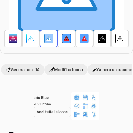
Genera con l'IA
Modifica icona
Genera un pacchet
srip Blue
9,771
Icone
Vedi tutte le icone