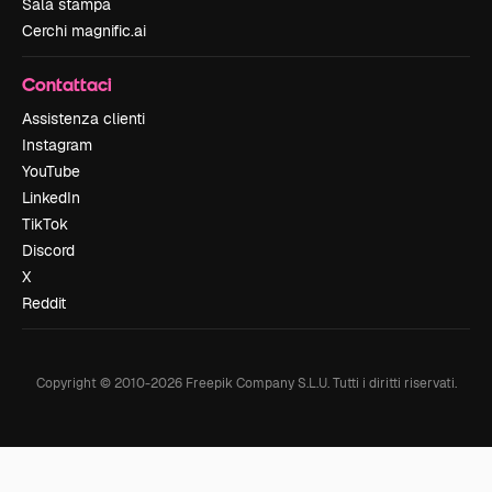
Sala stampa
Cerchi magnific.ai
Contattaci
Assistenza clienti
Instagram
YouTube
LinkedIn
TikTok
Discord
X
Reddit
Copyright © 2010-
2026
Freepik Company S.L.U.
Tutti i diritti riservati
.