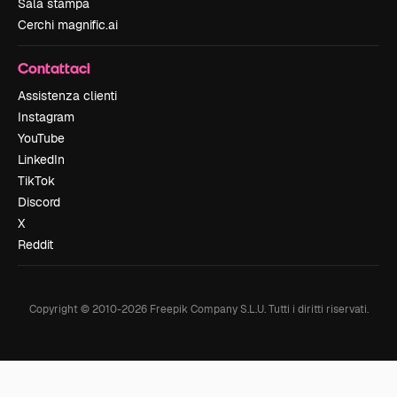
Sala stampa
Cerchi magnific.ai
Contattaci
Assistenza clienti
Instagram
YouTube
LinkedIn
TikTok
Discord
X
Reddit
Copyright © 2010-
2026
Freepik Company S.L.U.
Tutti i diritti riservati
.