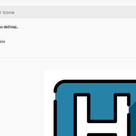
o dell'osp…
ale