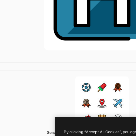
By clicking “Accept All Cookies”, you ag
Generic Outline Color