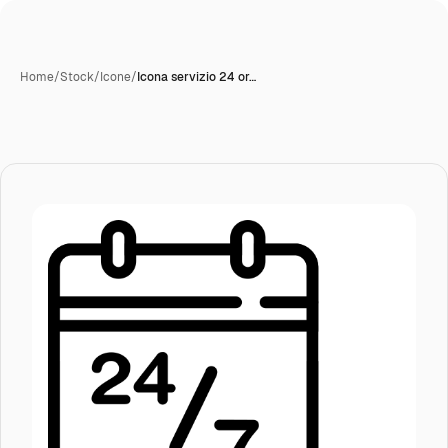
Home
/
Stock
/
Icone
/
Icona servizio 24 or…