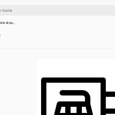
izio di pu…
a