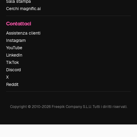
Sala stampa
Cerchi magnific.ai
Contattaci
Assistenza clienti
Instagram
YouTube
LinkedIn
TikTok
Discord
X
Reddit
Copyright © 2010-
2026
Freepik Company S.L.U.
Tutti i diritti riservati
.