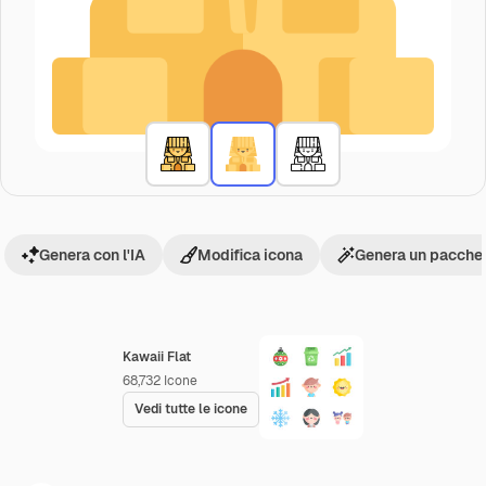
Genera con l'IA
Modifica icona
Genera un pacchet
Kawaii Flat
68,732
Icone
Vedi tutte le icone