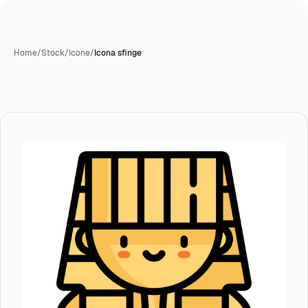
Home
/
Stock
/
Icone
/
Icona sfinge