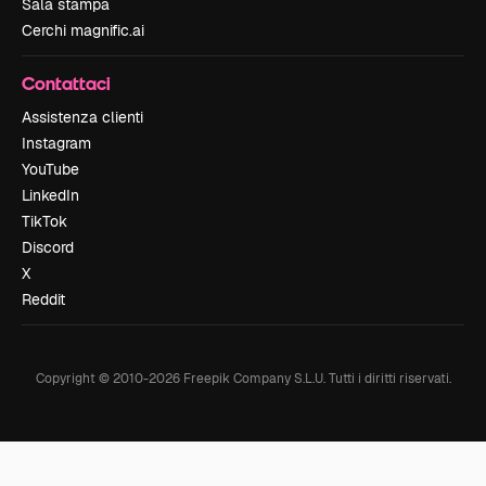
Sala stampa
Cerchi magnific.ai
Contattaci
Assistenza clienti
Instagram
YouTube
LinkedIn
TikTok
Discord
X
Reddit
Copyright © 2010-
2026
Freepik Company S.L.U.
Tutti i diritti riservati
.