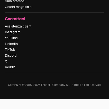
Sala stampa
Cerchi magnific.ai
Contattaci
Assistenza clienti
Instagram
YouTube
LinkedIn
TikTok
Discord
X
Reddit
Copyright © 2010-
2026
Freepik Company S.L.U.
Tutti i diritti riservati
.