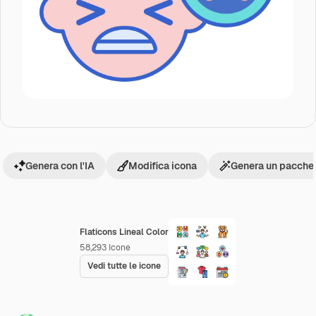
Genera con l'IA
Modifica icona
Genera un pacchet
Flaticons Lineal Color
58,293
Icone
Vedi tutte le icone