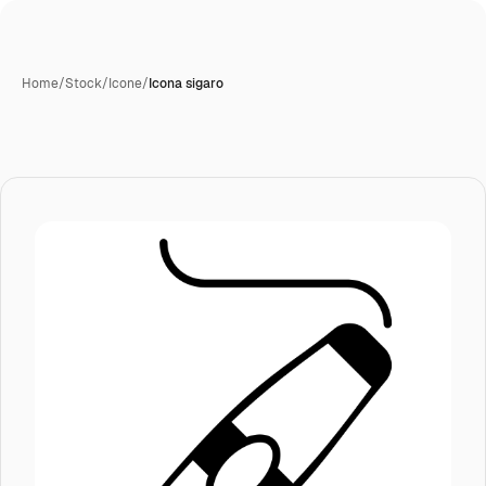
Home
/
Stock
/
Icone
/
Icona sigaro