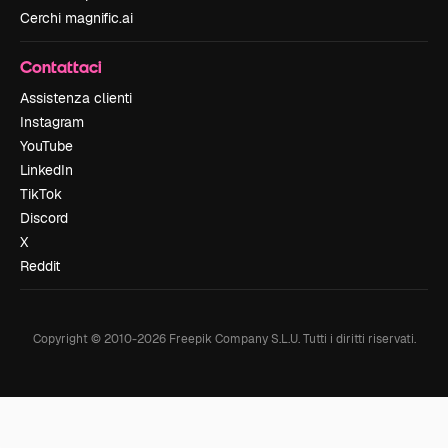
Cerchi magnific.ai
Contattaci
Assistenza clienti
Instagram
YouTube
LinkedIn
TikTok
Discord
X
Reddit
Copyright © 2010-
2026
Freepik Company S.L.U.
Tutti i diritti riservati
.