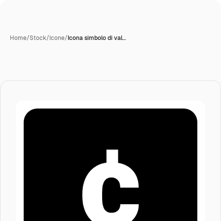
Home
/
Stock
/
Icone
/
Icona simbolo di val…