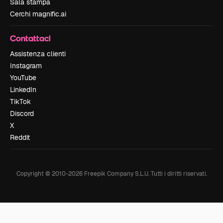
Sala stampa
Cerchi magnific.ai
Contattaci
Assistenza clienti
Instagram
YouTube
LinkedIn
TikTok
Discord
X
Reddit
Copyright © 2010-
2026
Freepik Company S.L.U.
Tutti i diritti riservati
.