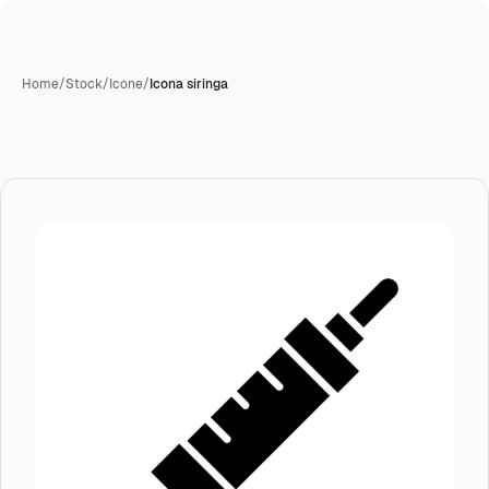
Home
/
Stock
/
Icone
/
Icona siringa