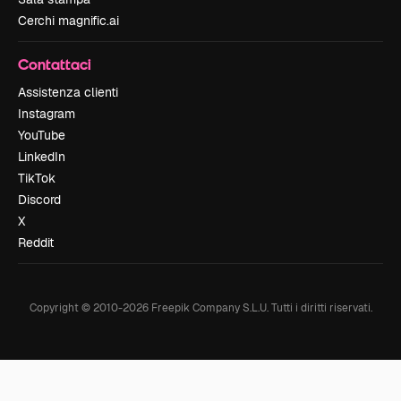
Cerchi magnific.ai
Contattaci
Assistenza clienti
Instagram
YouTube
LinkedIn
TikTok
Discord
X
Reddit
Copyright © 2010-
2026
Freepik Company S.L.U.
Tutti i diritti riservati
.