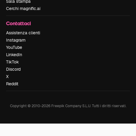
Sala stampa
Cerchi magnific.ai
Contattaci
Assistenza clienti
Instagram
YouTube
LinkedIn
TikTok
Discord
X
Reddit
Copyright © 2010-
2026
Freepik Company S.L.U.
Tutti i diritti riservati
.