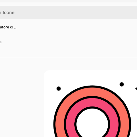
atore di …
e