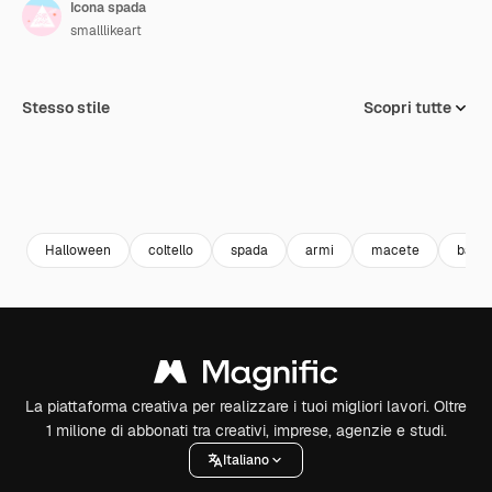
Icona spada
smalllikeart
Stesso stile
Scopri tutte
Halloween
coltello
spada
armi
macete
bamb
La piattaforma creativa per realizzare i tuoi migliori lavori. Oltre
1 milione di abbonati tra creativi, imprese, agenzie e studi.
Italiano