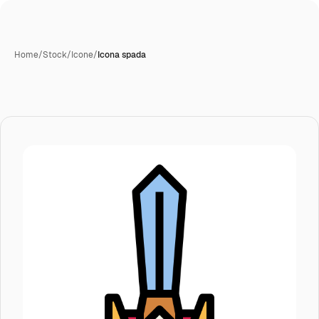
Home
/
Stock
/
Icone
/
Icona spada