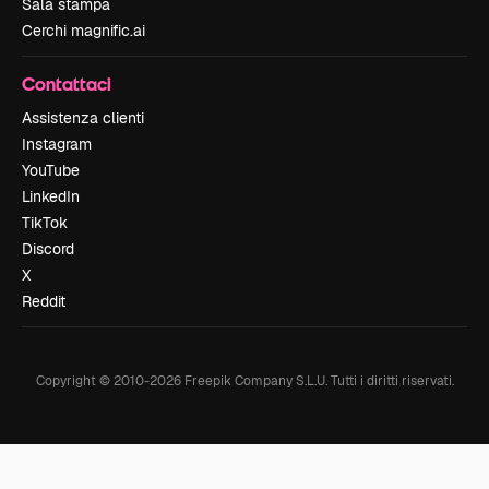
Sala stampa
Cerchi magnific.ai
Contattaci
Assistenza clienti
Instagram
YouTube
LinkedIn
TikTok
Discord
X
Reddit
Copyright © 2010-
2026
Freepik Company S.L.U.
Tutti i diritti riservati
.