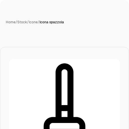
Home
/
Stock
/
Icone
/
Icona spazzola