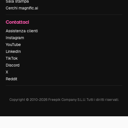
Sala stampa
Cerchi magnific.ai
Contattaci
Assistenza clienti
Instagram
YouTube
LinkedIn
TikTok
Discord
X
Reddit
Copyright © 2010-
2026
Freepik Company S.L.U.
Tutti i diritti riservati
.