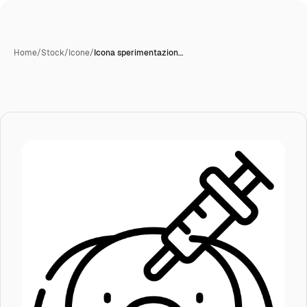
Home
/
Stock
/
Icone
/
Icona sperimentazion…