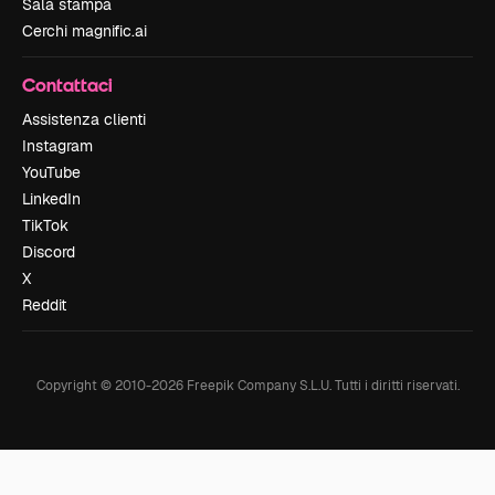
Sala stampa
Cerchi magnific.ai
Contattaci
Assistenza clienti
Instagram
YouTube
LinkedIn
TikTok
Discord
X
Reddit
Copyright © 2010-
2026
Freepik Company S.L.U.
Tutti i diritti riservati
.