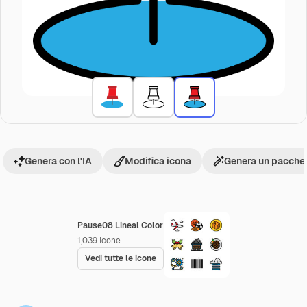
Genera con l'IA
Modifica icona
Genera un pacchet
Pause08 Lineal Color
1,039
Icone
Vedi tutte le icone