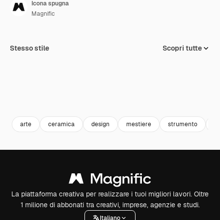
Icona spugna
Magnific
Stesso stile
Scopri tutte
arte
ceramica
design
mestiere
strumento
c
La piattaforma creativa per realizzare i tuoi migliori lavori. Oltre
1 milione di abbonati tra creativi, imprese, agenzie e studi.
Italiano