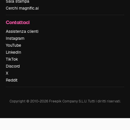
Sala stampa
Cerchi magnific.ai
Contattaci
Assistenza clienti
Instagram
YouTube
LinkedIn
TikTok
Discord
X
Reddit
Copyright © 2010-
2026
Freepik Company S.L.U.
Tutti i diritti riservati
.