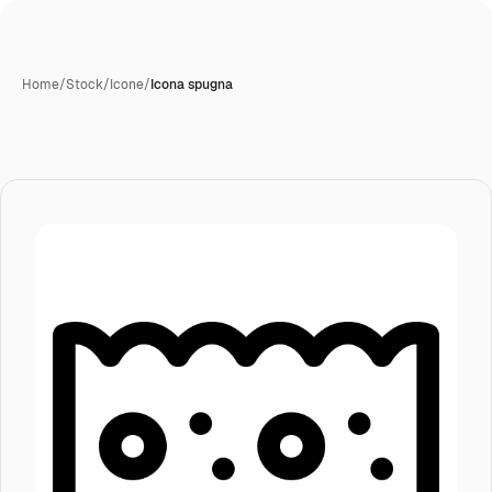
Home
/
Stock
/
Icone
/
Icona spugna