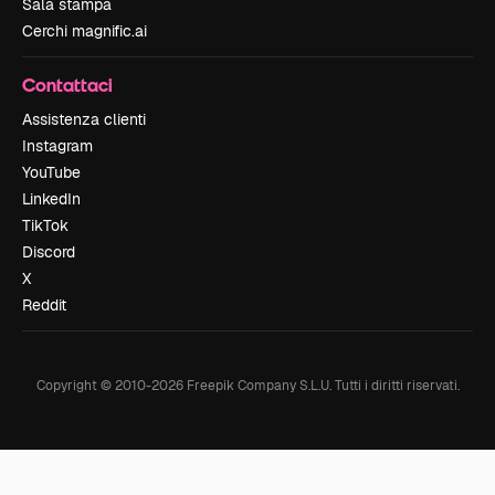
Sala stampa
Cerchi magnific.ai
Contattaci
Assistenza clienti
Instagram
YouTube
LinkedIn
TikTok
Discord
X
Reddit
Copyright © 2010-
2026
Freepik Company S.L.U.
Tutti i diritti riservati
.