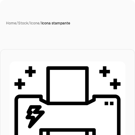
Home
/
Stock
/
Icone
/
Icona stampante