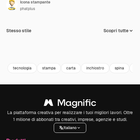
Icona stampante
phatplus
Stesso stile
Scopri tutte
tecnologia
stampa
carta
inchiostro
spina
ele
La piattaforma creativa per realizzare i tuoi migliori lavori. Oltre
1 milione di abbonati tra creativi, imprese, agenzie e studi.
Italiano