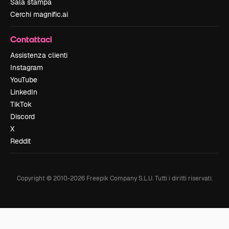
Sala stampa
Cerchi magnific.ai
Contattaci
Assistenza clienti
Instagram
YouTube
LinkedIn
TikTok
Discord
X
Reddit
Copyright © 2010-
2026
Freepik Company S.L.U.
Tutti i diritti riservati
.