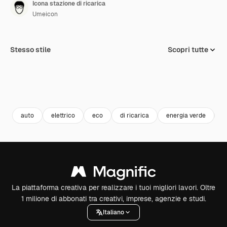
Icona stazione di ricarica
Umeicon
Stesso stile
Scopri tutte
auto
elettrico
eco
di ricarica
energia verde
a
La piattaforma creativa per realizzare i tuoi migliori lavori. Oltre
1 milione di abbonati tra creativi, imprese, agenzie e studi.
Italiano