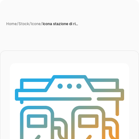
Home
/
Stock
/
Icone
/
Icona stazione di ri…