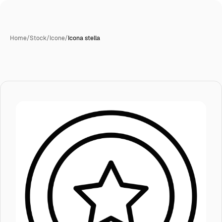
Home
/
Stock
/
Icone
/
Icona stella