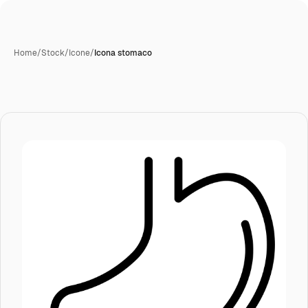
Home
/
Stock
/
Icone
/
Icona stomaco