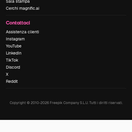
Sala stampa
Cerchi magnific.ai
Contattaci
Assistenza clienti
Instagram
YouTube
LinkedIn
TikTok
Discord
X
Reddit
Copyright © 2010-
2026
Freepik Company S.L.U.
Tutti i diritti riservati
.